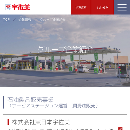
SS検索
うさn@vi
TOP
企業情報
グループ企業紹介
グループ企業紹介
石油製品販売事業
（サービスステーション運営・潤滑油販売）
株式会社東日本宇佐美