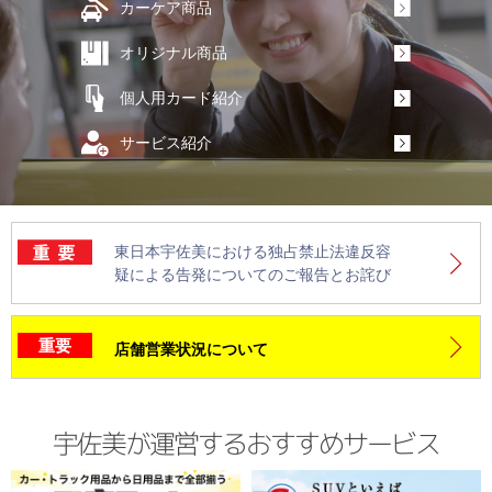
カーケア
商品
オリジナル
商品
個人用
カード紹介
サービス
紹介
東日本宇佐美における独占禁止法違反容
疑による告発についてのご報告とお詫び
重要
店舗営業状況について
宇佐美が運営するおすすめサービス