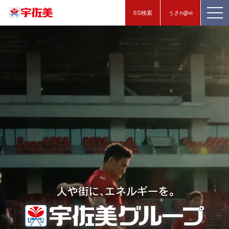
SS検索
うさn@vi