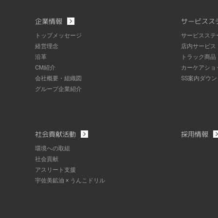
企業情報
サービスス
トップメッセージ
サービスステ
経営理念
店内サービス
沿革
トラック商品
CM紹介
カーケアショ
会社概要・組織図
SS案内ダウ
グループ企業紹介
社会貢献活動
採用情報
環境への取組
社会貢献
アスリート支援
宇佐美鉱油 × うんこドリル