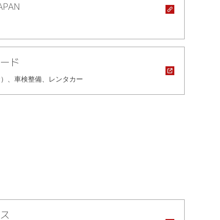
APAN
ード
む）、車検整備、レンタカー
ス