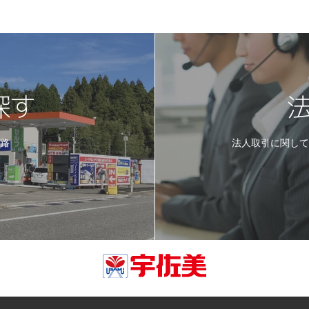
探す
路
法人取引に関し
。