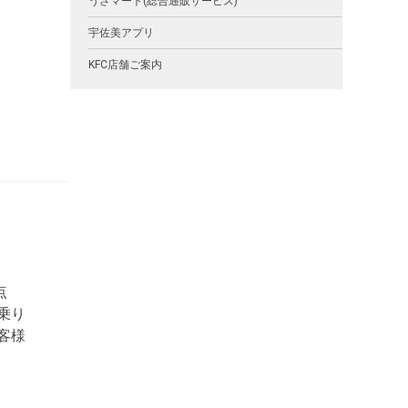
うさマート(総合通販サービス)
宇佐美アプリ
KFC店舗ご案内
点
乗り
客様