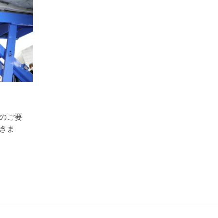
のご要
きま