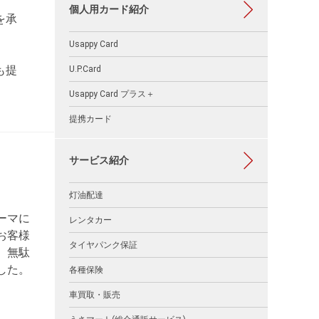
個人用カード紹介
を承
Usappy Card
も提
U.P.Card
Usappy Card プラス＋
提携カード
サービス紹介
灯油配達
ーマに
レンタカー
お客様
タイヤパンク保証
、無駄
した。
各種保険
車買取・販売