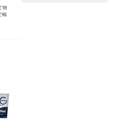
て物
で幅