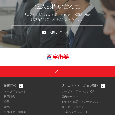
法人お問い合わせ
法人取引に関してのお問い合わせ、ご質問、資料
請求などはこちらをご利用ください。
お問い合わせ
企業情報
サービスステーション案内
トップメッセージ
サービスステーション紹介
経営理念
店内サービス
沿革
トラック商品・メンテナンス
CM紹介
カーケアショップ
会社概要・組織図
SS案内ダウンロード