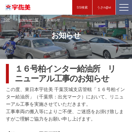
SS検索
うさn@vi
TOP
お知らせ一覧
お知らせ
お知らせ
１６号柏インター給油所 リ
ニューアル工事のお知らせ
この度、東日本宇佐美 千葉茨城支店管轄「１６号柏イン
ター給油所」（千葉県：出光マーク）において、リニュ
ーアル工事を実施させていただきます。
工事車両の搬入等によりご不便、ご迷惑をお掛け致しま
すがご理解ご協力をお願い申し上げます。