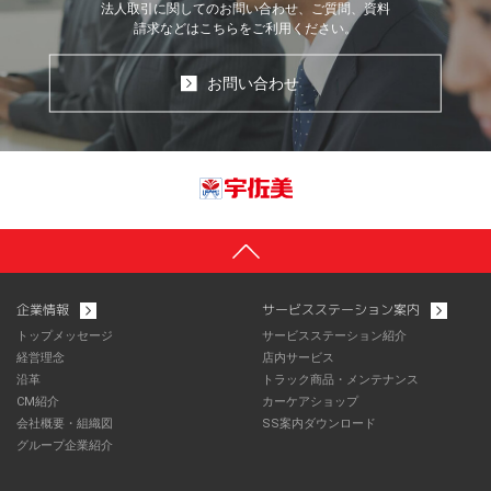
法人取引に関してのお問い合わせ、ご質問、資料
請求などはこちらをご利用ください。
お問い合わせ
企業情報
サービスステーション案内
トップメッセージ
サービスステーション紹介
経営理念
店内サービス
沿革
トラック商品・メンテナンス
CM紹介
カーケアショップ
会社概要・組織図
SS案内ダウンロード
グループ企業紹介