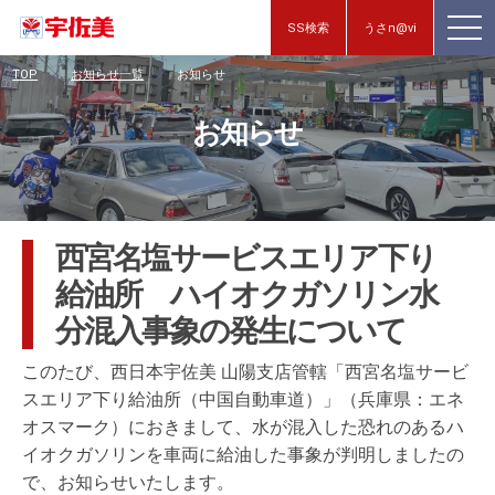
SS検索
うさn@vi
TOP
お知らせ一覧
お知らせ
お知らせ
西宮名塩サービスエリア下り
給油所 ハイオクガソリン水
分混入事象の発生について
このたび、西日本宇佐美 山陽支店管轄「西宮名塩サービ
スエリア下り給油所（中国自動車道）」（兵庫県：エネ
オスマーク）におきまして、水が混入した恐れのあるハ
イオクガソリンを車両に給油した事象が判明しましたの
で、お知らせいたします。