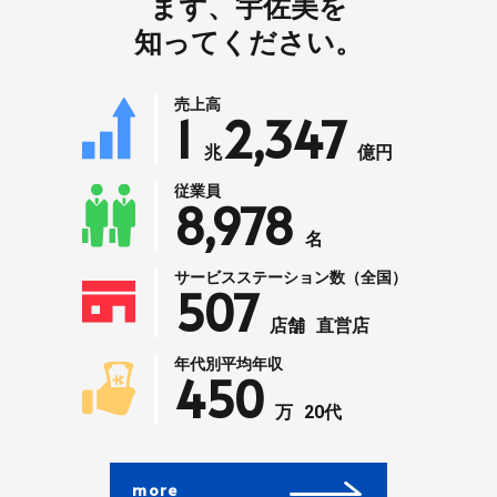
まず、宇佐美を
知ってください。
売上高
1
2,347
兆
億円
従業員
8,978
名
サービスステーション数（全国）
507
店舗
直営店
年代別平均年収
450
万
20代
more